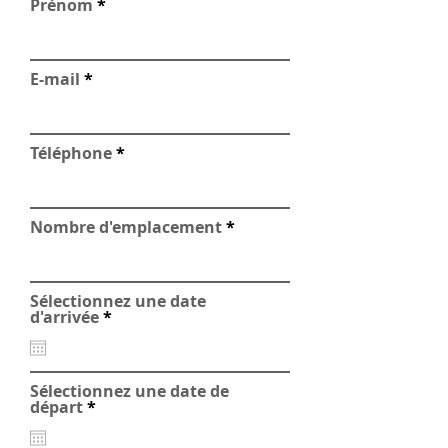
Prénom
E-mail
Téléphone
Nombre d'emplacement
Sélectionnez une date
r
d'arrivée
*
e
q
u
i
Sélectionnez une date de
r
r
départ
*
e
e
d
q